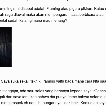
mming), ini disebut adalah Framing atau pigura pikiran. Kal
udah ragu diawal maka akan mempengaruhi saat berbicara atau
h mental sudah kalah gimana mau menang?
 Saya suka sekali teknik Framing yaitu bagaimana cara kita saa
a mengajar, ada satu sales yang bertanya kepada saya. “Coach,
ali dan saya temukan bahwa dia punya frame bahwa selama in
dia memprospek eh nanti hubungannya tidak baik. Kemudian say