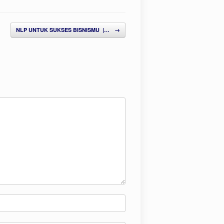
NLP UNTUK SUKSES BISNISMU |…
→