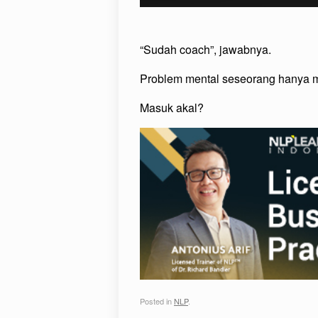
“Sudah coach”, jawabnya.
Problem mental seseorang hanya 
Masuk akal?
Posted in
NLP
.