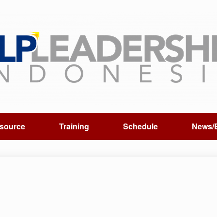
source
Training
Schedule
News/