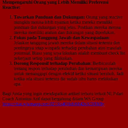
Mempengaruhi Orang yang Lebih Memiliki Preferensi
Reactive:
Tawarkan Panduan dan Dukungan:
Orang yang reactive
mungkin merasa lebih nyaman ketika mereka memiliki
panduan dan dukungan yang jelas. Pastikan mereka merasa
mereka memiliki arahan dan dukungan yang diperlukan.
Fokus pada Tanggung Jawab dan Kewaspadaan
:
Jelaskan tanggung jawab mereka dalam situasi tertentu dan
pentingnya tetap waspada terhadap perubahan atau masalah
potensial. Biasa yang saya lakukan adalah membuat check list
pekerjaan setiap yang dilakukan.
Dorong Responsif terhadap Perubahan
: Berbicaralah
tentang respon terhadap perubahan dan kemampuan mereka
untuk menanggapi dengan efektif ketika situasi berubah. Jadi
ketika ada situasi tertentu dia sudah tahu harus melakukan
apa.
Bagi Anda yang ingin mendapatkan artikel terbaru terkait NLP dari
Coach Antonius Arif dapat bergabung dalam WA Group
https://chat.whatsapp.com/JZ1Ks4QJubl6842uKDRMly
A
SiteOrigin
Theme